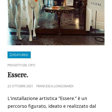
FEATURED
CAT
PROGETTI DEL CIPO
LINKS
Essere.
POSTED
22 OTTOBRE 2021
FRANCESCA.LONGOBARDI
ON
L’installazione artistica “Essere.” è un
percorso figurato, ideato e realizzato dal