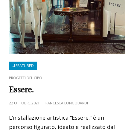
FEATURED
CAT
PROGETTI DEL CIPO
LINKS
Essere.
POSTED
22 OTTOBRE 2021
FRANCESCA.LONGOBARDI
ON
L’installazione artistica “Essere.” è un
percorso figurato, ideato e realizzato dal